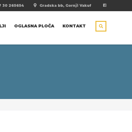
 30 265654
Gradska bb, Gornji Vakuf
LJI
OGLASNA PLOČA
KONTAKT