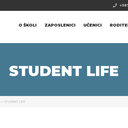
+387
O ŠKOLI
ZAPOSLENICI
UČENICI
RODITE
STUDENT LIFE
S
>
STUDENT LIFE