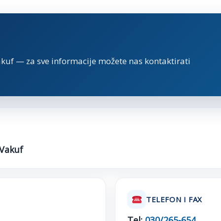
akuf — za sve informacije možete nas kontaktirati
 Vakuf
TELEFON I FAX
Tel:
030/265-654