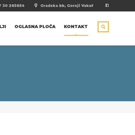
 30 265654
Gradska bb, Gornji Vakuf
LJI
OGLASNA PLOČA
KONTAKT