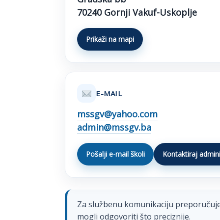
70240 Gornji Vakuf-Uskoplje
Prikaži na mapi
E-MAIL
mssgv@yahoo.com
admin@mssgv.ba
Pošalji e-mail školi
Kontaktiraj admin
Za službenu komunikaciju preporučujem
mogli odgovoriti što preciznije.