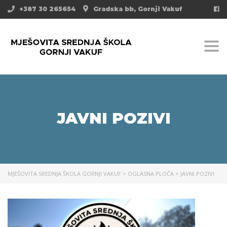
+387 30 265654
Gradska bb, Gornji Vakuf
Togg
JAVNI POZIVI
MJEŠOVITA SREDNJA ŠKOLA GORNJI VAKUF
>
OGLASNA PLOČA
>
JAVNI POZIVI