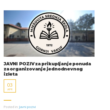
JAVNI POZIV za prikupljanje ponuda
za organizovanje jednodnevnog
izleta
03
APR
Posted in:
Javni pozivi