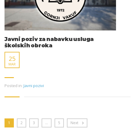
Javni poziv za nabavku usluga
školskih obroka
25
MAR
Posted in:
Javni pozivi
1
2
3
…
5
Next