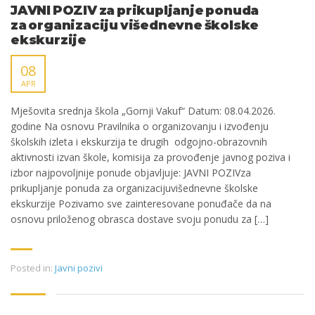
JAVNI POZIV za prikupljanje ponuda
za organizaciju višednevne školske
ekskurzije
08
APR
Mješovita srednja škola „Gornji Vakuf“ Datum: 08.04.2026.
godine Na osnovu Pravilnika o organizovanju i izvođenju
školskih izleta i ekskurzija te drugih odgojno-obrazovnih
aktivnosti izvan škole, komisija za provođenje javnog poziva i
izbor najpovoljnije ponude objavljuje: JAVNI POZIVza
prikupljanje ponuda za organizacijuvišednevne školske
ekskurzije Pozivamo sve zainteresovane ponuđače da na
osnovu priloženog obrasca dostave svoju ponudu za […]
Posted in:
Javni pozivi