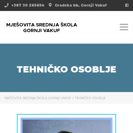
+387 30 265654
Gradska bb, Gornji Vakuf
Togg
TEHNIČKO OSOBLJE
MJEŠOVITA SREDNJA ŠKOLA GORNJI VAKUF
>
TEHNIČKO OSOBLJE