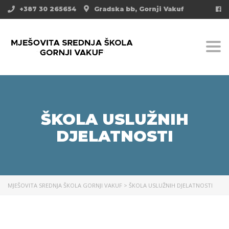
+387 30 265654
Gradska bb, Gornji Vakuf
Togg
ŠKOLA USLUŽNIH
DJELATNOSTI
MJEŠOVITA SREDNJA ŠKOLA GORNJI VAKUF
>
ŠKOLA USLUŽNIH DJELATNOSTI