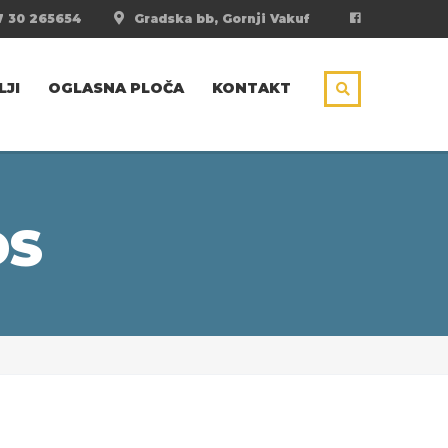
 30 265654
Gradska bb, Gornji Vakuf
LJI
OGLASNA PLOČA
KONTAKT
DS