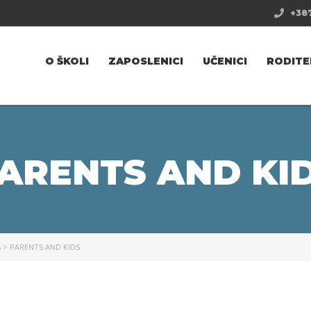
+387
O ŠKOLI
ZAPOSLENICI
UČENICI
RODITE
ARENTS AND KI
S
>
PARENTS AND KIDS