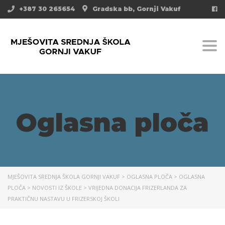
+387 30 265654
Gradska bb, Gornji Vakuf
Togg
Oglasna ploča
MJEŠOVITA SREDNJA ŠKOLA GORNJI VAKUF
>
OGLASNA PLOČA
>
OGLASNA
PLOČA
>
NOVOSTI IZ ŠKOLE
>
VRIJEDNA DONACIJA FRIZERLANDA ZA
PRAKTIČNU NASTAVU U FRIZERSKOJ ŠKOLI