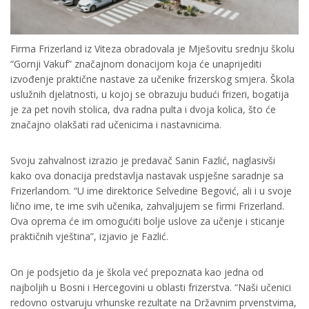
Firma Frizerland iz Viteza obradovala je Mješovitu srednju školu
“Gornji Vakuf” značajnom donacijom koja će unaprijediti
izvođenje praktične nastave za učenike frizerskog smjera. Škola
uslužnih djelatnosti, u kojoj se obrazuju budući frizeri, bogatija
je za pet novih stolica, dva radna pulta i dvoja kolica, što će
značajno olakšati rad učenicima i nastavnicima.
Svoju zahvalnost izrazio je predavač Sanin Fazlić, naglasivši
kako ova donacija predstavlja nastavak uspješne saradnje sa
Frizerlandom. “U ime direktorice Selvedine Begović, ali i u svoje
lično ime, te ime svih učenika, zahvaljujem se firmi Frizerland.
Ova oprema će im omogućiti bolje uslove za učenje i sticanje
praktičnih vještina”, izjavio je Fazlić.
On je podsjetio da je škola već prepoznata kao jedna od
najboljih u Bosni i Hercegovini u oblasti frizerstva. “Naši učenici
redovno ostvaruju vrhunske rezultate na Državnim prvenstvima,