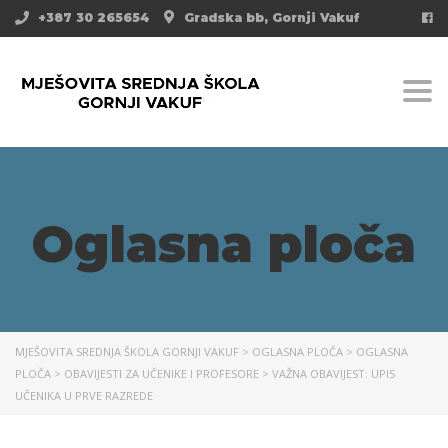
+387 30 265654
Gradska bb, Gornji Vakuf
Togg
Oglasna ploča
MJEŠOVITA SREDNJA ŠKOLA GORNJI VAKUF
>
OGLASNA PLOČA
>
OGLASNA
PLOČA
>
OBAVIJESTI ZA UČENIKE I PROFESORE
>
VAŽNA OBAVIJEST: UPIS
UČENIKA U PRVE RAZREDE