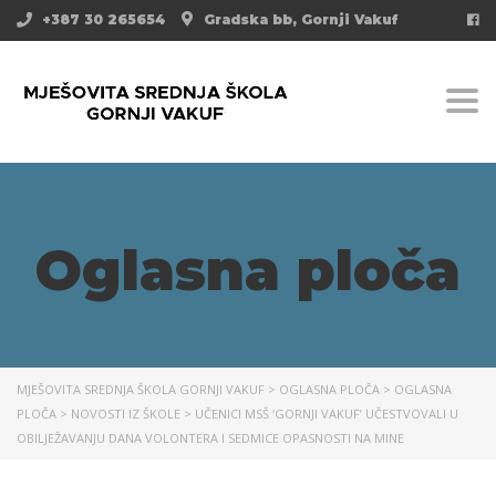
+387 30 265654
Gradska bb, Gornji Vakuf
Togg
Oglasna ploča
MJEŠOVITA SREDNJA ŠKOLA GORNJI VAKUF
>
OGLASNA PLOČA
>
OGLASNA
PLOČA
>
NOVOSTI IZ ŠKOLE
>
UČENICI MSŠ ‘GORNJI VAKUF’ UČESTVOVALI U
OBILJEŽAVANJU DANA VOLONTERA I SEDMICE OPASNOSTI NA MINE