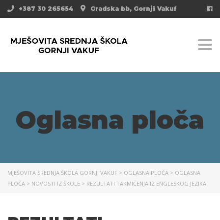
+387 30 265654
Gradska bb, Gornji Vakuf
Togg
Oglasna ploča
MJEŠOVITA SREDNJA ŠKOLA GORNJI VAKUF
>
OGLASNA PLOČA
>
OGLASNA
PLOČA
>
NOVOSTI IZ ŠKOLE
>
REZULTATI TAKMIČENJA IZ ENGLESKOG JEZIKA