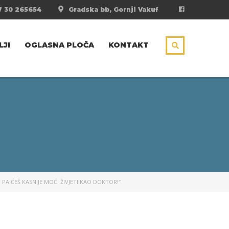
 30 265654
Gradska bb, Gornji Vakuf
LJI
OGLASNA PLOČA
KONTAKT
 PA ĆEŠ KASNIJE MOĆI ŽIVJETI KAO DOKTOR!“