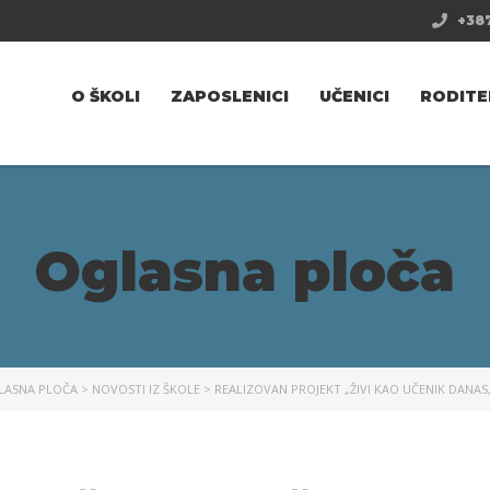
+387
O ŠKOLI
ZAPOSLENICI
UČENICI
RODITE
Oglasna ploča
LASNA PLOČA
>
NOVOSTI IZ ŠKOLE
>
REALIZOVAN PROJEKT „ŽIVI KAO UČENIK DANAS,