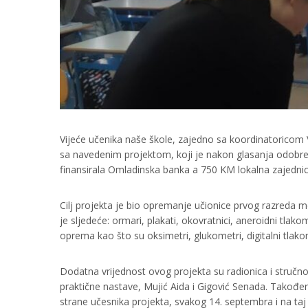
Vijeće učenika naše škole, zajedno sa koordinatoricom 
sa navedenim projektom, koji je nakon glasanja odobren
finansirala Omladinska banka a 750 KM lokalna zajednic
Cilj projekta je bio opremanje učionice prvog razreda m
je sljedeće: ormari, plakati, okovratnici, aneroidni tlako
oprema kao što su oksimetri, glukometri, digitalni tlako
Dodatna vrijednost ovog projekta su radionica i stručno
praktične nastave, Mujić Aida i Gigović Senada. Također
strane učesnika projekta, svakog 14. septembra i na taj 