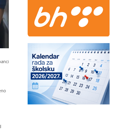
banci
jeno
d