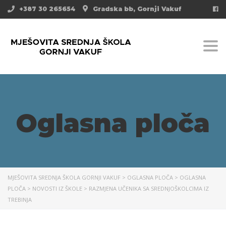
+387 30 265654
Gradska bb, Gornji Vakuf
Togg
Oglasna ploča
MJEŠOVITA SREDNJA ŠKOLA GORNJI VAKUF
>
OGLASNA PLOČA
>
OGLASNA
PLOČA
>
NOVOSTI IZ ŠKOLE
>
RAZMJENA UČENIKA SA SREDNJOŠKOLCIMA IZ
TREBINJA