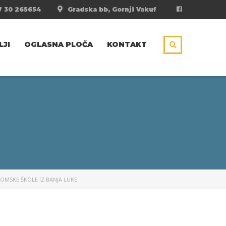
 30 265654
Gradska bb, Gornji Vakuf
LJI
OGLASNA PLOČA
KONTAKT
NOMSKE ŠKOLE IZ BANJA LUKE