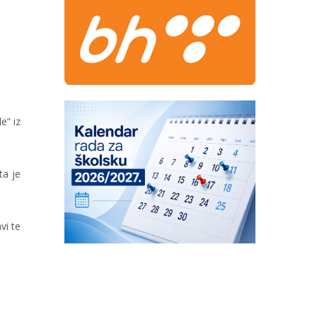
e“ iz
ta je
vi te