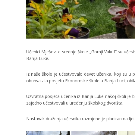
Učenici Mješovite srednje škole „Gornji Vakuf“ su učes
Banja Luke.
Iz naše škole je učestvovalo devet učenika, koji su u p
obuhvatala posjetu Ekonomske škole u Banja Luci, obilaza
Uzvratna posjeta učenika iz Banja Luke našoj školi je bi
zajedno učestvovali u uređenju školskog dvorišta.
Nastavak druženja učesnika razmjene je planiran na ljet