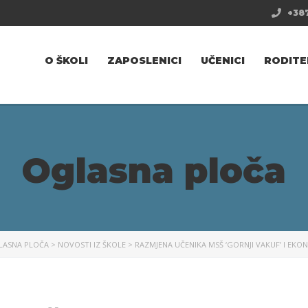
+387
O ŠKOLI
ZAPOSLENICI
UČENICI
RODITE
Oglasna ploča
LASNA PLOČA
>
NOVOSTI IZ ŠKOLE
>
RAZMJENA UČENIKA MSŠ ‘GORNJI VAKUF’ I EKO