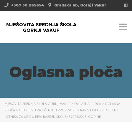
+387 30 265654
Gradska bb, Gornji Vakuf
Togg
Oglasna ploča
MJEŠOVITA SREDNJA ŠKOLA GORNJI VAKUF
>
OGLASNA PLOČA
>
OGLASNA
PLOČA
>
OBAVIJESTI ZA UČENIKE I PROFESORE
>
RANG LISTA PRIJAVLJENIH
UČENIKA ZA UPIS U PRVI RAZRED ŠKOLSKE 2024/2025. GODINE