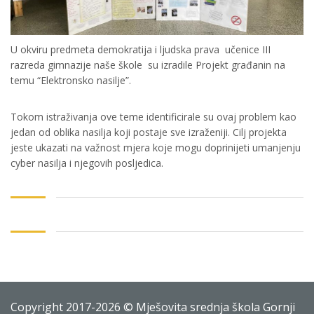
U okviru predmeta demokratija i ljudska prava učenice III
razreda gimnazije naše škole su izradile Projekt građanin na
temu “Elektronsko nasilje”.
Tokom istraživanja ove teme identificirale su ovaj problem kao
jedan od oblika nasilja koji postaje sve izraženiji. Cilj projekta
jeste ukazati na važnost mjera koje mogu doprinijeti umanjenju
cyber nasilja i njegovih posljedica.
Copyright 2017-2026 © Mješovita srednja škola Gornji