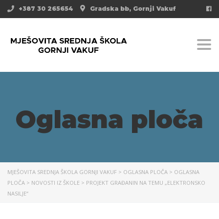
+387 30 265654
Gradska bb, Gornji Vakuf
Togg
Oglasna ploča
MJEŠOVITA SREDNJA ŠKOLA GORNJI VAKUF
>
OGLASNA PLOČA
>
OGLASNA
PLOČA
>
NOVOSTI IZ ŠKOLE
>
PROJEKT GRAĐANIN NA TEMU „ELEKTRONSKO
NASILJE“