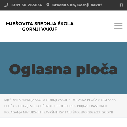
+387 30 265654
Gradska bb, Gornji Vakuf
Togg
Oglasna ploča
MJEŠOVITA SREDNJA ŠKOLA GORNJI VAKUF
>
OGLASNA PLOČA
>
OGLASNA
PLOČA
>
OBAVIJESTI ZA UČENIKE I PROFESORE
>
PRIJAVE I RASPORED
POLAGANJA MATURSKIH I ZAVRŠNIH ISPITA U ŠKOLSKOJ 2022/23. GODINI