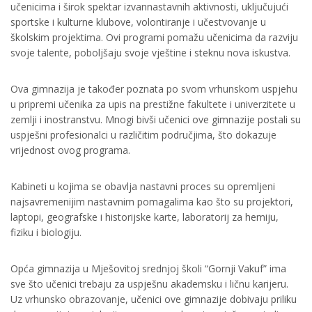
učenicima i širok spektar izvannastavnih aktivnosti, uključujući
sportske i kulturne klubove, volontiranje i učestvovanje u
školskim projektima. Ovi programi pomažu učenicima da razviju
svoje talente, poboljšaju svoje vještine i steknu nova iskustva.
Ova gimnazija je također poznata po svom vrhunskom uspjehu
u pripremi učenika za upis na prestižne fakultete i univerzitete u
zemlji i inostranstvu. Mnogi bivši učenici ove gimnazije postali su
uspješni profesionalci u različitim područjima, što dokazuje
vrijednost ovog programa.
Kabineti u kojima se obavlja nastavni proces su opremljeni
najsavremenijim nastavnim pomagalima kao što su projektori,
laptopi, geografske i historijske karte, laboratorij za hemiju,
fiziku i biologiju.
Opća gimnazija u Mješovitoj srednjoj školi “Gornji Vakuf” ima
sve što učenici trebaju za uspješnu akademsku i ličnu karijeru.
Uz vrhunsko obrazovanje, učenici ove gimnazije dobivaju priliku