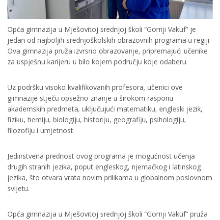
Opća gimnazija u Mješovitoj srednjoj školi “Gornji Vakuf” je
jedan od najboljih srednjoškolskih obrazovnih programa u regiji.
Ova gimnazija pruža izvrsno obrazovanje, pripremajući učenike
za uspješnu karijeru u bilo kojem području koje odaberu.
Uz podršku visoko kvalifikovanih profesora, učenici ove
gimnazije stječu opsežno znanje u širokom rasponu
akademskih predmeta, uključujući matematiku, engleski jezik,
fiziku, hemiju, biologiju, historiju, geografiju, psihologiju,
filozofiju i umjetnost.
Jedinstvena prednost ovog programa je mogućnost učenja
drugih stranih jezika, poput engleskog, njemačkog i latinskog
jezika, što otvara vrata novim prilikama u globalnom poslovnom
svijetu.
Opća gimnazija u Mješovitoj srednjoj školi “Gornji Vakuf” pruža