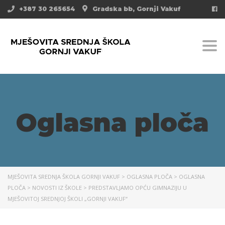
+387 30 265654
Gradska bb, Gornji Vakuf
Togg
Oglasna ploča
MJEŠOVITA SREDNJA ŠKOLA GORNJI VAKUF
>
OGLASNA PLOČA
>
OGLASNA
PLOČA
>
NOVOSTI IZ ŠKOLE
>
PREDSTAVLJAMO OPĆU GIMNAZIJU U
MJEŠOVITOJ SREDNJOJ ŠKOLI „GORNJI VAKUF“