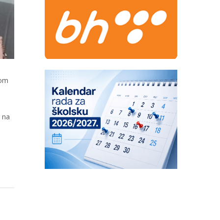
rom
a na