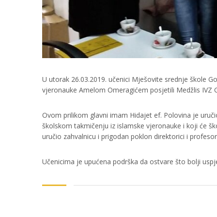
U utorak 26.03.2019. učenici Mješovite srednje škole G
vjeronauke Amelom Omeragićem posjetili Medžlis IVZ G
Ovom prilikom glavni imam Hidajet ef. Polovina je uručio
školskom takmičenju iz islamske vjeronauke i koji će š
uručio zahvalnicu i prigodan poklon direktorici i profesor
Učenicima je upućena podrška da ostvare što bolji us