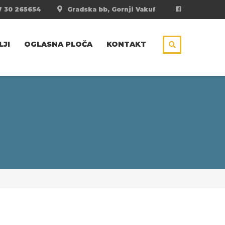
 30 265654
Gradska bb, Gornji Vakuf
LJI
OGLASNA PLOČA
KONTAKT