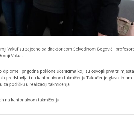
ornji Vakuf su zajedno sa direktoricom Selvedinom Begović i profeso
ornji Vakuf.
 diplome i prigodne poklone učenicima koji su osvojili prva tri mjest
kolu predstavljati na kantonalnom takmičenju.Također je glavni imam
u za podršku u realizaciji takmičenja.
pjeh na kantonalnom takmičenju