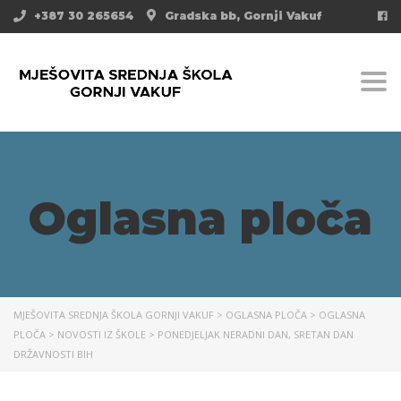
+387 30 265654
Gradska bb, Gornji Vakuf
Togg
Oglasna ploča
MJEŠOVITA SREDNJA ŠKOLA GORNJI VAKUF
>
OGLASNA PLOČA
>
OGLASNA
PLOČA
>
NOVOSTI IZ ŠKOLE
>
PONEDJELJAK NERADNI DAN, SRETAN DAN
DRŽAVNOSTI BIH