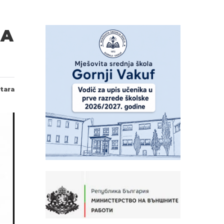
SA
tara