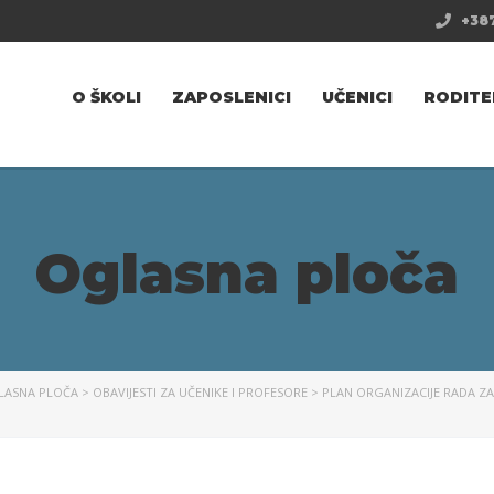
+387
O ŠKOLI
ZAPOSLENICI
UČENICI
RODITE
Oglasna ploča
LASNA PLOČA
>
OBAVIJESTI ZA UČENIKE I PROFESORE
>
PLAN ORGANIZACIJE RADA ZA