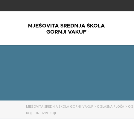
MJEŠOVITA SREDNJA ŠKOLA GORNJI VAKUF
>
OGLASNA PLOČA
>
OG
KOJE ON UZROKUJE