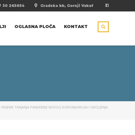
 30 265654
Gradska bb, Gornji Vakuf
LJI
OGLASNA PLOČA
KONTAKT
 VRIJEME TRAJANJA PANDEMIJE NOVOG KORONAVIRUSA I OBOLJENJA