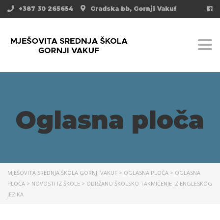
+387 30 265654
Gradska bb, Gornji Vakuf
Togg
Oglasna ploča
MJEŠOVITA SREDNJA ŠKOLA GORNJI VAKUF
>
OGLASNA PLOČA
>
OGLASNA
PLOČA
>
NOVOSTI IZ ŠKOLE
>
ODRŽANO ŠKOLSKO TAKMIČENJE IZ ENGLESKOG
JEZIKA