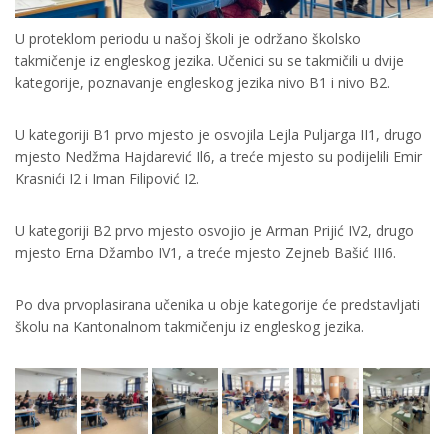
U proteklom periodu u našoj školi je održano školsko
takmičenje iz engleskog jezika. Učenici su se takmičili u dvije
kategorije, poznavanje engleskog jezika nivo B1 i nivo B2.
U kategoriji B1 prvo mjesto je osvojila Lejla Puljarga II1, drugo
mjesto Nedžma Hajdarević Il6, a treće mjesto su podijelili Emir
Krasnići I2 i Iman Filipović I2.
U kategoriji B2 prvo mjesto osvojio je Arman Prijić IV2, drugo
mjesto Erna Džambo IV1, a treće mjesto Zejneb Bašić III6.
Po dva prvoplasirana učenika u obje kategorije će predstavljati
školu na Kantonalnom takmičenju iz engleskog jezika.