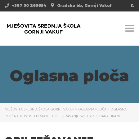
+387 30 265654
Gradska bb, Gornji Vakuf
Togg
Oglasna ploča
MJEŠOVITA SREDNJA ŠKOLA GORNJI VAKUF
>
OGLASNA PLOČA
>
OGLASNA
PLOČA
>
NOVOSTI IZ ŠKOLE
>
OBILJEŽAVANJE SVJETSKOG DANA HRANE