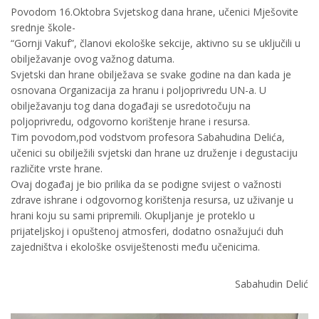
Povodom 16.Oktobra Svjetskog dana hrane, učenici Mješovite
srednje škole-
“Gornji Vakuf”, članovi ekološke sekcije, aktivno su se uključili u
obilježavanje ovog važnog datuma.
Svjetski dan hrane obilježava se svake godine na dan kada je
osnovana Organizacija za hranu i poljoprivredu UN-a. U
obilježavanju tog dana događaji se usredotočuju na
poljoprivredu, odgovorno korištenje hrane i resursa.
Tim povodom,pod vodstvom profesora Sabahudina Delića,
učenici su obilježili svjetski dan hrane uz druženje i degustaciju
različite vrste hrane.
Ovaj događaj je bio prilika da se podigne svijest o važnosti
zdrave ishrane i odgovornog korištenja resursa, uz uživanje u
hrani koju su sami pripremili. Okupljanje je proteklo u
prijateljskoj i opuštenoj atmosferi, dodatno osnažujući duh
zajedništva i ekološke osviještenosti među učenicima.
Sabahudin Delić