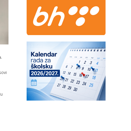
a.
sovi
đu