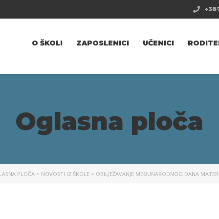
+387
O ŠKOLI
ZAPOSLENICI
UČENICI
RODITE
Oglasna ploča
LASNA PLOČA
>
NOVOSTI IZ ŠKOLE
>
OBILJEŽAVANJE MEĐUNARODNOG DANA MATERN