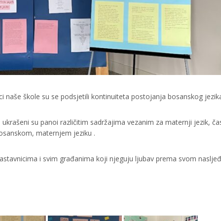
aše škole su se podsjetili kontinuiteta postojanja bosanskog jezik
i: ukrašeni su panoi različitim sadržajima vezanim za maternji jezik, ča
bosanskom, maternjem jeziku .
astavnicima i svim građanima koji njeguju ljubav prema svom naslje