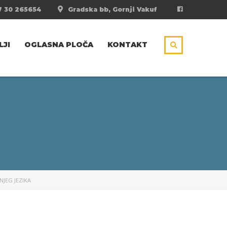
 30 265654
Gradska bb, Gornji Vakuf
LJI
OGLASNA PLOČA
KONTAKT
JEG JEZIKA