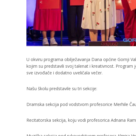
U okviru programa obilježavanja Dana općine Gornji Vaku
kojim su predstavili svoj talenat i kreativnost. Program 
sve izvođače i dodatno uveličala večer.
Našu školu predstavile su tri sekcije:
Dramska sekcija pod vodstvom profesorice Merhile Čauš
Recitatorska sekcija, koju vodi profesorica Adnana Ramić
Muzička sekcija pod rukovodstvom profesora Almira Vre