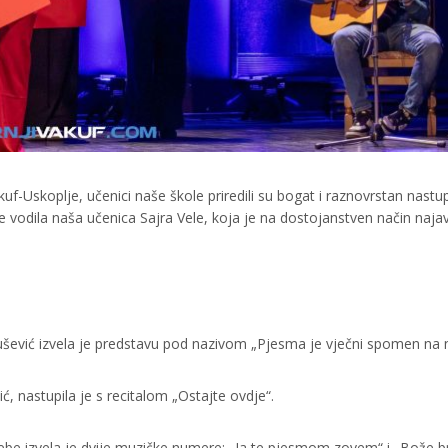
f-Uskoplje, učenici naše škole priredili su bogat i raznovrstan nastu
je vodila naša učenica Sajra Vele, koja je na dostojanstven način najav
ević izvela je predstavu pod nazivom „Pjesma je vječni spomen na n
, nastupila je s recitalom „Ostajte ovdje“.
be izvela je dvije muzičke numere: „Ja te pjesmom zovem“ i „Bože b