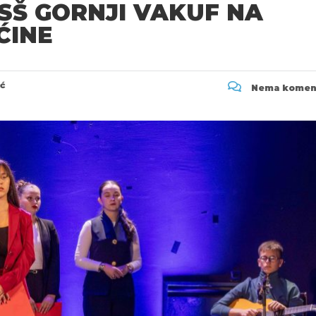
SŠ GORNJI VAKUF NA
ĆINE
ić
Nema komen