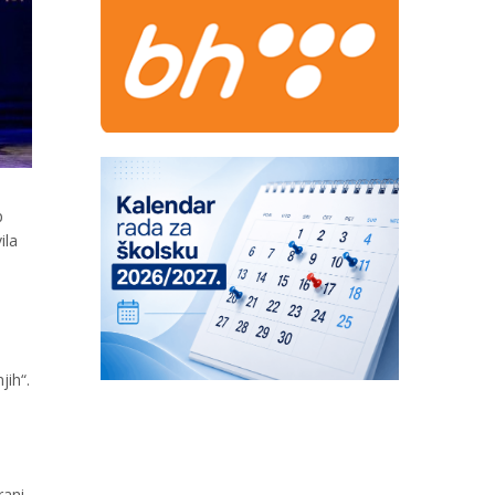
p
ila
jih“.
rani