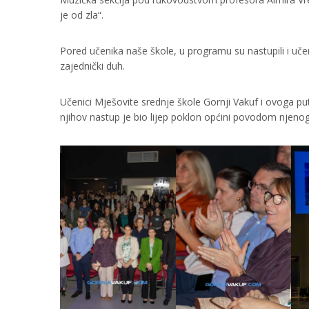
je od zla“.
Pored učenika naše škole, u programu su nastupili i učen
zajednički duh.
Učenici Mješovite srednje škole Gornji Vakuf i ovoga pu
njihov nastup je bio lijep poklon općini povodom njeno