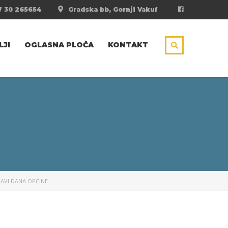
 30 265654
Gradska bb, Gornji Vakuf
LJI
OGLASNA PLOČA
KONTAKT
AVI DANA OPĆINE