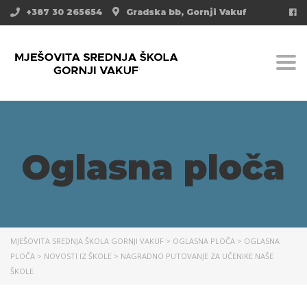
+387 30 265654
Gradska bb, Gornji Vakuf
Togg
Oglasna ploča
MJEŠOVITA SREDNJA ŠKOLA GORNJI VAKUF
>
OGLASNA PLOČA
>
OGLASNA
PLOČA
>
NOVOSTI IZ ŠKOLE
>
NAGRADNO PUTOVANJE ZA UČENIKE NAŠE
ŠKOLE