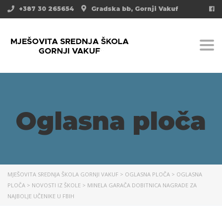
+387 30 265654
Gradska bb, Gornji Vakuf
Togg
Oglasna ploča
MJEŠOVITA SREDNJA ŠKOLA GORNJI VAKUF
>
OGLASNA PLOČA
>
OGLASNA
PLOČA
>
NOVOSTI IZ ŠKOLE
>
MINELA GARAČA DOBITNICA NAGRADE ZA
NAJBOLJE UČENIKE U FBIH