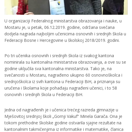
U organizaciji Federalnog ministarstva obrazovanja i nauke, u
Mostaru je, u petak, 06.12.2019. godine, održana svečana
dodjela nagrada najboljim učenicima osnovnih i srednjih škola u
Federaciji Bosne i Hercegovine u školskoj 2018/2019. godini.
Po tri učenika osnovnih i srednjih škola iz svakog kantona
nominirala su kantonalna ministarstva obrazovanja, a ove su se
godine uključila sva kantonalna ministarstva. Tako je, na
svečanosti u Mostaru, nagrađeno ukupno 60 osnovnoškolca i
srednjoškolca iz svih kantona u Federaciji BiH, a priznanja su
uručena i školama koje pohađaju nagrađeni učenici, i to 58
osnovnih i srednjih škola u Federaciji BiH.
Jedna od nagrađenih je i učenica trećeg razreda gimnazije u
Mješovitoj srednjoj školi „Gornji Vakuf“ Minela Garača. Ona je
tokom prethodne školske godine ostvarila sjajne rezultate na
kantonalnim takmičenjima iz informatike i matematike, članica