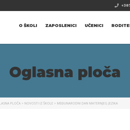
+387
O ŠKOLI
ZAPOSLENICI
UČENICI
RODITE
Oglasna ploča
LASNA PLOČA
>
NOVOSTI IZ ŠKOLE
>
MEĐUNARODNI DAN MATERNJEG JEZIKA