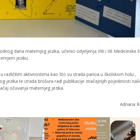
nog dana maternjeg jezika, učenici odjeljenja III6 i II6 Medicinske š
ternjem jeziku.
u različitim aktivnostima kao što su izrada panoa u školskom holu ,
 jezika te izrada brošura radi publikacije značajnijih pojedinosti na
načaj očuvanja maternjeg jezika.
Adnana R