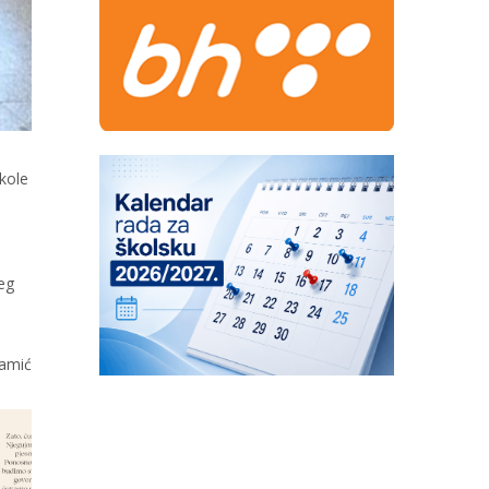
kole
šeg
amić