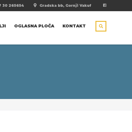
 30 265654
Gradska bb, Gornji Vakuf
LJI
OGLASNA PLOČA
KONTAKT