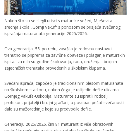
Nakon što su se slegli utisci s maturske večeri, Mješovita
srednja škola „Gornji Vakuf“ s ponosom se prisjeća svečanog
ispraćaja maturanata generacije 2025/2026.
Ova generacija, 55. po redu, završila je redovnu nastavu i
trenutno se priprema za završne obaveze i polaganje maturskih
ispita. Iza njih su godine školovanja, rada, druženja i brojnih
zajedničkih trenutaka provedenih u školskim klupama.
Svečani ispraćaj započeo je tradicionalnim plesom maturanata
na školskom stadionu, nakon čega je uslijedio defile ulicama
Gornjeg Vakufa-Uskoplja. Maturante su ispratili roditelji,
profesori, prijatelji i brojni građani, a poseban pečat svečanosti
dale su mažoretkinje koje su predvodile defile.
Generaciju 2025/2026. čini 81 maturant iz više obrazovnih
područja: opće gimnazije, elektrotehničke škole, mašinske