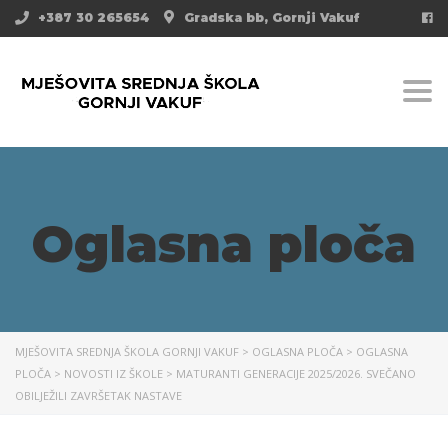
+387 30 265654
Gradska bb, Gornji Vakuf
Togg
Oglasna ploča
MJEŠOVITA SREDNJA ŠKOLA GORNJI VAKUF
>
OGLASNA PLOČA
>
OGLASNA
PLOČA
>
NOVOSTI IZ ŠKOLE
>
MATURANTI GENERACIJE 2025/2026. SVEČANO
OBILJEŽILI ZAVRŠETAK NASTAVE