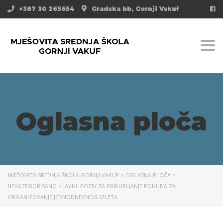
+387 30 265654
Gradska bb, Gornji Vakuf
Togg
Oglasna ploča
MJEŠOVITA SREDNJA ŠKOLA GORNJI VAKUF
>
OGLASNA PLOČA
>
NEKATEGORISANO
>
JAVNI POZIV ZA PRIKUPLJANJE PONUDA ZA
ORGANIZOVANJE JEDNODNEVNOG IZLETA