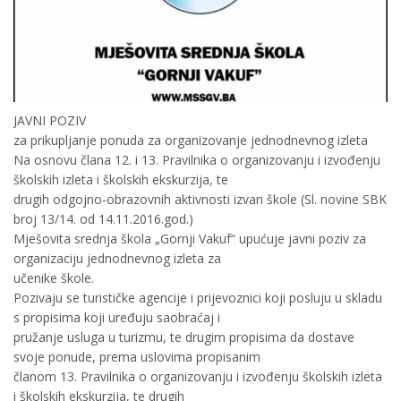
JAVNI POZIV
za prikupljanje ponuda za organizovanje jednodnevnog izleta
Na osnovu člana 12. i 13. Pravilnika o organizovanju i izvođenju
školskih izleta i školskih ekskurzija, te
drugih odgojno-obrazovnih aktivnosti izvan škole (Sl. novine SBK
broj 13/14. od 14.11.2016.god.)
Mješovita srednja škola „Gornji Vakuf“ upućuje javni poziv za
organizaciju jednodnevnog izleta za
učenike škole.
Pozivaju se turističke agencije i prijevoznici koji posluju u skladu
s propisima koji uređuju saobraćaj i
pružanje usluga u turizmu, te drugim propisima da dostave
svoje ponude, prema uslovima propisanim
članom 13. Pravilnika o organizovanju i izvođenju školskih izleta
i školskih ekskurzija, te drugih