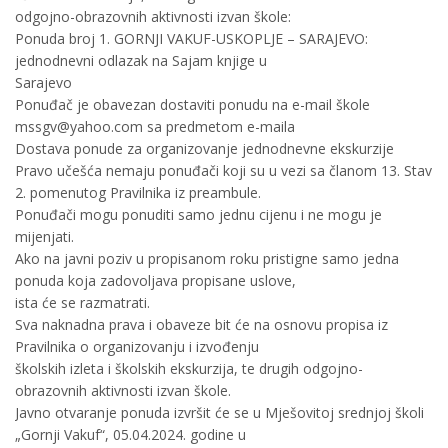
odgojno-obrazovnih aktivnosti izvan škole:
Ponuda broj 1. GORNJI VAKUF-USKOPLJE – SARAJEVO:
jednodnevni odlazak na Sajam knjige u
Sarajevo
Ponuđač je obavezan dostaviti ponudu na e-mail škole
mssgv@yahoo.com sa predmetom e-maila
Dostava ponude za organizovanje jednodnevne ekskurzije
Pravo učešća nemaju ponuđači koji su u vezi sa članom 13. Stav
2. pomenutog Pravilnika iz preambule.
Ponuđači mogu ponuditi samo jednu cijenu i ne mogu je
mijenjati.
Ako na javni poziv u propisanom roku pristigne samo jedna
ponuda koja zadovoljava propisane uslove,
ista će se razmatrati.
Sva naknadna prava i obaveze bit će na osnovu propisa iz
Pravilnika o organizovanju i izvođenju
školskih izleta i školskih ekskurzija, te drugih odgojno-
obrazovnih aktivnosti izvan škole.
Javno otvaranje ponuda izvršit će se u Mješovitoj srednjoj školi
„Gornji Vakuf“, 05.04.2024. godine u