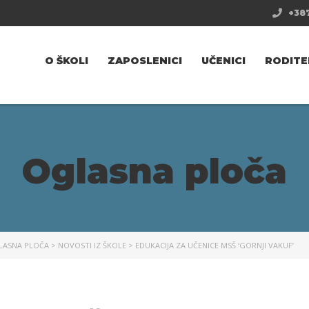
+387
O ŠKOLI
ZAPOSLENICI
UČENICI
RODITE
Oglasna ploča
LASNA PLOČA
>
NOVOSTI IZ ŠKOLE
>
EDUKACIJA ZA UČENICE MSŠ ‘GORNJI VAKUF’