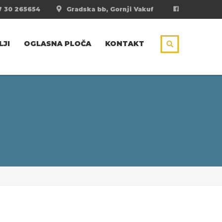
 30 265654
Gradska bb, Gornji Vakuf
LJI
OGLASNA PLOČA
KONTAKT