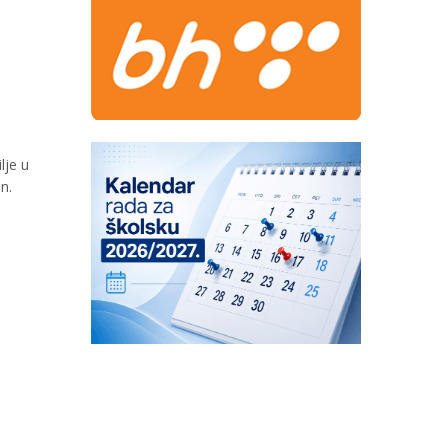
lje u
n.