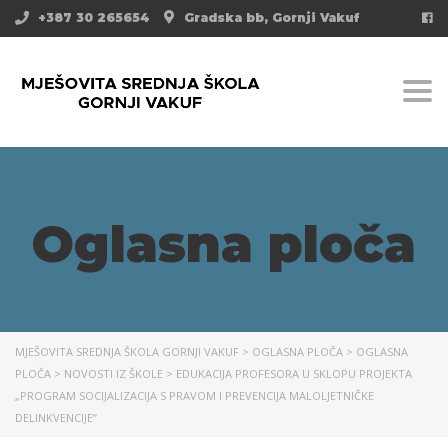
+387 30 265654
Gradska bb, Gornji Vakuf
Togg
Oglasna ploča
MJEŠOVITA SREDNJA ŠKOLA GORNJI VAKUF
>
OGLASNA PLOČA
>
OGLASNA
PLOČA
>
NOVOSTI IZ ŠKOLE
>
EDUKACIJA PROFESORA U SKLOPU PROJEKTA
„PROGRAM SOCIJALIZACIJA S PRAVOM I PREVENCIJA MALOLJETNIČKE
DELINKVENCIJE”