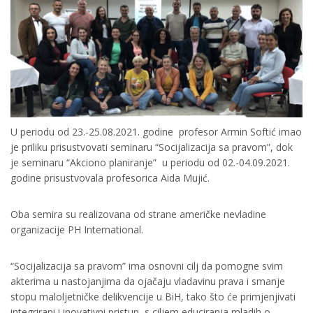
U periodu od 23.-25.08.2021. godine profesor Armin Softić imao
je priliku prisustvovati seminaru “Socijalizacija sa pravom”, dok
je seminaru “Akciono planiranje” u periodu od 02.-04.09.2021.
godine prisustvovala profesorica Aida Mujić.
Oba semira su realizovana od strane američke nevladine
organizacije PH International.
“Socijalizacija sa pravom” ima osnovni cilj da pomogne svim
akterima u nastojanjima da ojačaju vladavinu prava i smanje
stopu maloljetničke delikvencije u BiH, tako što će primjenjivati
integrirani i inovativni pristup, s ciljem educiranja mladih o