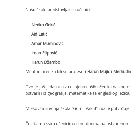
Našu školu predstavljali su učenici:
Nedim Gekić
Aid Latić
Amar Muminović
Iman Filipović
Harun Džambo
Mentori učenika bili su profesori
Harun Mujić
i
Merhudin
Ovo je još jedan u nizu uspjeha naših učenika na kanto
ostvarili i iz geografije, matematike te engleskog jezika.
Mješovita srednja škola “Gornji Vakuf” i dalje potvrđuje 
Čestitamo svim učenicima i mentorima na ostvarenom 