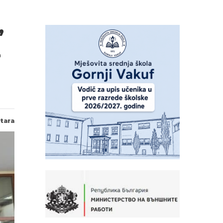
”
Z
tara