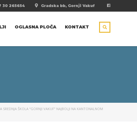
 30 265654
Gradska bb, Gornji Vakuf
LJI
OGLASNA PLOČA
KONTAKT
TA SREDNJA ŠKOLA “GORNJI VAKUF” NAJBOLJI NA KANTONALNOM