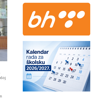
,
ašoj
om