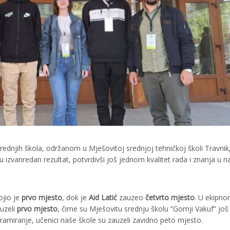
ednjih škola, održanom u Mješovitoj srednjoj tehničkoj školi Travnik
su izvanredan rezultat, potvrdivši još jednom kvalitet rada i znanja u n
jio je
prvo mjesto
, dok je
Aid Latić
zauzeo
četvrto mjesto
. U ekipn
auzeli
prvo mjesto
, čime su Mješovitu srednju školu “Gornji Vakuf” još
gramiranje, učenici naše škole su zauzeli zavidno peto mjesto.