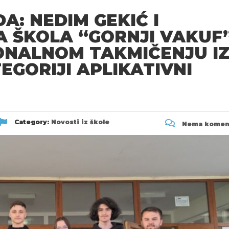
: NEDIM GEKIĆ I
A ŠKOLA “GORNJI VAKUF
ONALNOM TAKMIČENJU I
EGORIJI APLIKATIVNI
Category:
Novosti iz škole
Nema komen