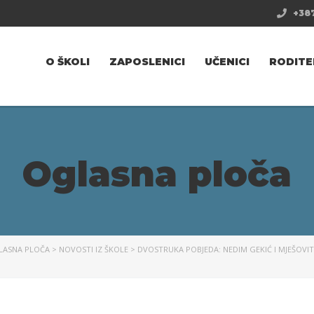
+387
O ŠKOLI
ZAPOSLENICI
UČENICI
RODITE
Oglasna ploča
LASNA PLOČA
>
NOVOSTI IZ ŠKOLE
>
DVOSTRUKA POBJEDA: NEDIM GEKIĆ I MJEŠOVI