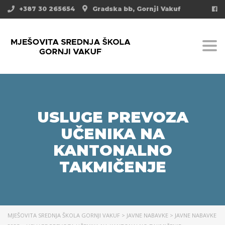
+387 30 265654
Gradska bb, Gornji Vakuf
Togg
USLUGE PREVOZA
UČENIKA NA
KANTONALNO
TAKMIČENJE
MJEŠOVITA SREDNJA ŠKOLA GORNJI VAKUF
>
JAVNE NABAVKE
>
JAVNE NABAVKE