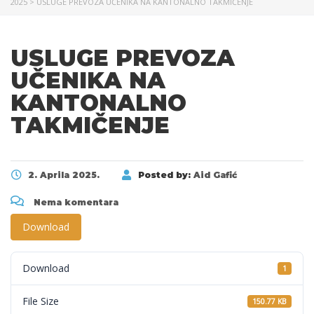
2025
>
USLUGE PREVOZA UČENIKA NA KANTONALNO TAKMIČENJE
USLUGE PREVOZA
UČENIKA NA
KANTONALNO
TAKMIČENJE
2. Aprila 2025.
Posted by:
Aid Gafić
Nema komentara
Download
Download
1
File Size
150.77 KB