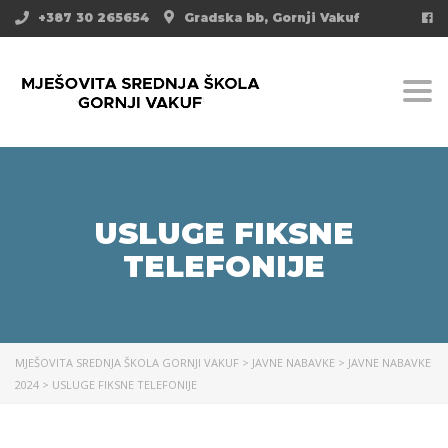
+387 30 265654
Gradska bb, Gornji Vakuf
Togg
USLUGE FIKSNE
TELEFONIJE
MJEŠOVITA SREDNJA ŠKOLA GORNJI VAKUF
>
JAVNE NABAVKE
>
JAVNE NABAVKE
2024
>
USLUGE FIKSNE TELEFONIJE