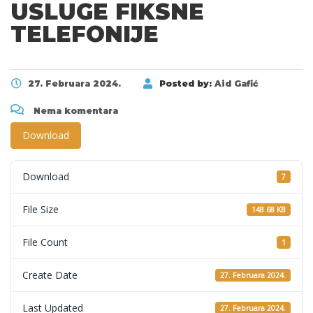
USLUGE FIKSNE
TELEFONIJE
27. Februara 2024.
Posted by:
Aid Gafić
Nema komentara
Download
Download
7
File Size
148.68 KB
File Count
1
Create Date
27. Februara 2024.
Last Updated
27. Februara 2024.