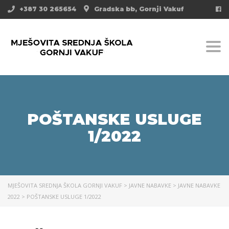
+387 30 265654
Gradska bb, Gornji Vakuf
Togg
POŠTANSKE USLUGE
1/2022
MJEŠOVITA SREDNJA ŠKOLA GORNJI VAKUF
>
JAVNE NABAVKE
>
JAVNE NABAVKE
2022
>
POŠTANSKE USLUGE 1/2022