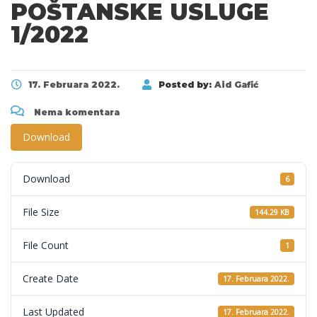
POŠTANSKE USLUGE
1/2022
17. Februara 2022.
Posted by:
Aid Gafić
Nema komentara
Download
Download
6
File Size
144.29 KB
File Count
1
Create Date
17. Februara 2022.
Last Updated
17. Februara 2022.