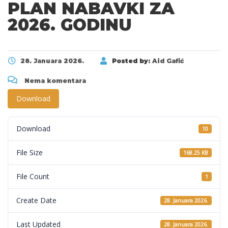
PLAN NABAVKI ZA
2026. GODINU
28. Januara 2026.
Posted by:
Aid Gafić
Nema komentara
Download
Download
10
File Size
168.25 KB
File Count
1
Create Date
28. Januara 2026.
Last Updated
28. Januara 2026.