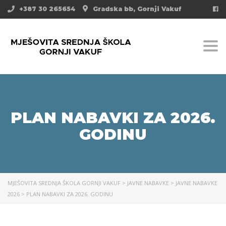
+387 30 265654
Gradska bb, Gornji Vakuf
Togg
PLAN NABAVKI ZA 2026.
GODINU
MJEŠOVITA SREDNJA ŠKOLA GORNJI VAKUF
>
JAVNE NABAVKE
>
JAVNE NABAVKE
2026
>
PLAN NABAVKI ZA 2026. GODINU