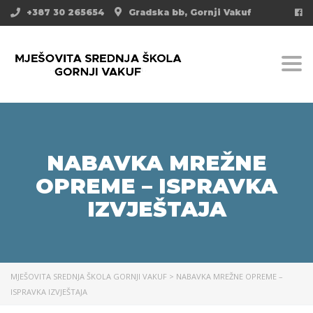
+387 30 265654
Gradska bb, Gornji Vakuf
Togg
NABAVKA MREŽNE
OPREME – ISPRAVKA
IZVJEŠTAJA
MJEŠOVITA SREDNJA ŠKOLA GORNJI VAKUF
>
NABAVKA MREŽNE OPREME –
ISPRAVKA IZVJEŠTAJA