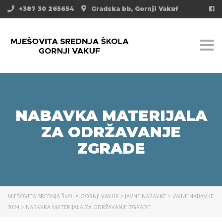
+387 30 265654
Gradska bb, Gornji Vakuf
Togg
NABAVKA MATERIJALA
ZA ODRŽAVANJE
ZGRADE
MJEŠOVITA SREDNJA ŠKOLA GORNJI VAKUF
>
JAVNE NABAVKE
>
JAVNE NABAVKE
2024
>
NABAVKA MATERIJALA ZA ODRŽAVANJE ZGRADE