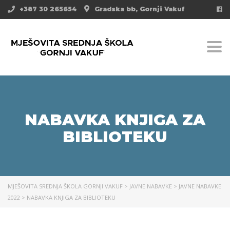
+387 30 265654
Gradska bb, Gornji Vakuf
Togg
NABAVKA KNJIGA ZA
BIBLIOTEKU
MJEŠOVITA SREDNJA ŠKOLA GORNJI VAKUF
>
JAVNE NABAVKE
>
JAVNE NABAVKE
2022
>
NABAVKA KNJIGA ZA BIBLIOTEKU