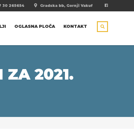
 30 265654
Gradska bb, Gornji Vakuf
LJI
OGLASNA PLOČA
KONTAKT
ZA 2021.