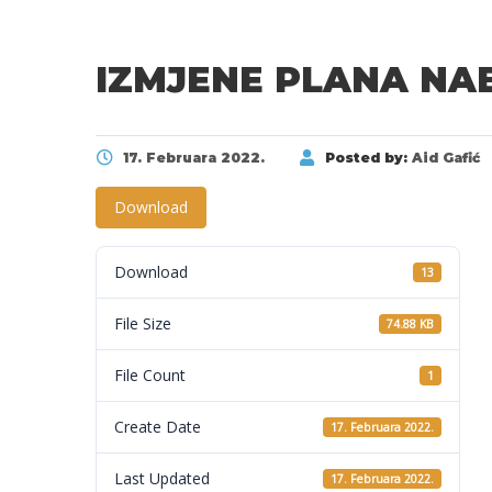
IZMJENE PLANA NAB
17. Februara 2022.
Posted by:
Aid Gafić
Download
Download
13
File Size
74.88 KB
File Count
1
Create Date
17. Februara 2022.
Last Updated
17. Februara 2022.