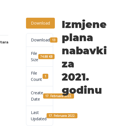
Izmjene
Download
plana
Download
13
tara
nabavki
File
74.88 KB
Size
za
File
2021.
1
Count
godinu
Create
17. Februara 2022.
Date
Last
17. Februara 2022.
Updated