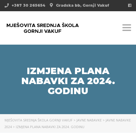
+387 30 265654
Gradska bb, Gornji Vakuf
Togg
IZMJENA PLANA
NABAVKI ZA 2024.
GODINU
MJEŠOVITA SREDNJA ŠKOLA GORNJI VAKUF
>
JAVNE NABAVKE
>
JAVNE NABAVKE
2024
>
IZMJENA PLANA NABAVKI ZA 2024. GODINU