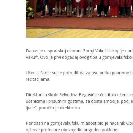
Danas je u sportskoj dvorani Gornji Vakuf-Uskoplje upr
Vakuf“. Ovo je prvi događaj ovog tipa u gornjevakufsko-
Učenici škole su se potrudili da za ovu priliku priprem
recitacijama.
Direktorica škole Selvedina Begović je čestitala učenici
učenicima i prisutnim gostima, sa dosta emocija, podijel
ljude“, poručila je direktorica.
Ponosan na gornjevakufsku mladost bio je načelnik Opći
njihove profesore obezbjedio prigodne poklone.