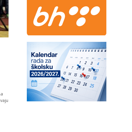
sa
avaju