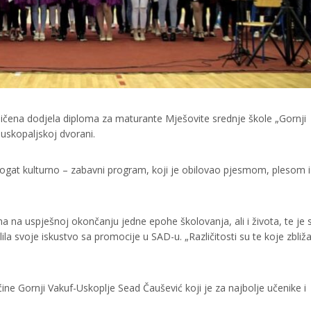
iličena dodjela diploma za maturante Mješovite srednje škole „Gornji
uskopaljskoj dvorani.
e bogat kulturno – zabavni program, koji je obilovao pjesmom, plesom i
ma na uspješnoj okončanju jedne epohe školovanja, ali i života, te je 
ila svoje iskustvo sa promocije u SAD-u. „Različitosti su te koje zbliž
ne Gornji Vakuf-Uskoplje Sead Čaušević koji je za najbolje učenike i