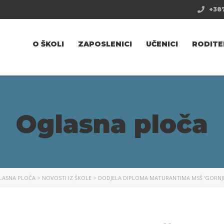
+387
O ŠKOLI
ZAPOSLENICI
UČENICI
RODITE
Oglasna ploča
LASNA PLOČA
>
NOVOSTI IZ ŠKOLE
>
DODJELA DIPLOMA MATURANTIMA MSŠ ‘GORNJI 