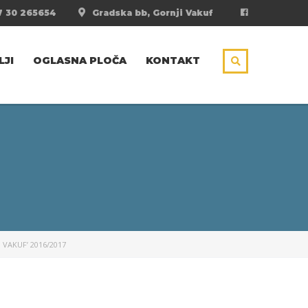
 30 265654
Gradska bb, Gornji Vakuf
LJI
OGLASNA PLOČA
KONTAKT
VAKUF’ 2016/2017