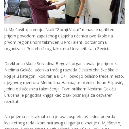
U Mješovitoj srednjoj školi “Gornji Vakuf” danas je upriličen
prijem povodom zapaženog uspjeha učenika ove škole na
prvom regionalnom takmičenju ProTalent, održanom u
organizaciji Politehničkog fakulteta Univerziteta u Zenici.
Direktorica škole Selvedina Begović organizovala je prijem za
Nedima Gekića, učenika trećeg razreda Elektrotehničke škole,
koji je u kategoriji kodiranja u C++ osvojio odlično treće mjesto,
njegovog mentora Merhudina Habiba, te učenicu Iman Filipović,
jednu od učesnica takmičenja. Tom prilikom Nedimu Gekiću
uručena je prigodna knjiga kao znak priznanja za ostvareni
rezultat.
Na prijemu je istaknuto da je ovaj uspjeh još jedna potvrda
kvalitetnog rada i kontinuiranog ulaganja u znanje u Mješovitoj