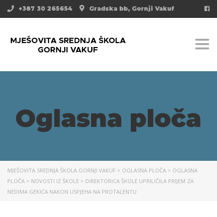
+387 30 265654
Gradska bb, Gornji Vakuf
Togg
Oglasna ploča
MJEŠOVITA SREDNJA ŠKOLA GORNJI VAKUF
>
OGLASNA PLOČA
>
OGLASNA
PLOČA
>
NOVOSTI IZ ŠKOLE
>
DIREKTORICA ŠKOLE UPRILIČILA PRIJEM ZA
NEDIMA GEKIĆA NAKON USPJEHA NA PROTALENTU