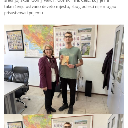
srednjoj školi “Gornji Vakuf”. Učenik Tarik Čelić, koji je na
takmičenju ostvario deveto mjesto, zbog bolesti nije mogao
prisustvovati prijemu.