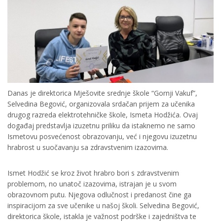
Danas je direktorica Mješovite srednje škole “Gornji Vakuf”,
Selvedina Begović, organizovala srdačan prijem za učenika
drugog razreda elektrotehničke škole, Ismeta Hodžića. Ovaj
događaj predstavlja izuzetnu priliku da istaknemo ne samo
Ismetovu posvećenost obrazovanju, već i njegovu izuzetnu
hrabrost u suočavanju sa zdravstvenim izazovima.
Ismet Hodžić se kroz život hrabro bori s zdravstvenim
problemom, no unatoč izazovima, istrajan je u svom
obrazovnom putu. Njegova odlučnost i predanost čine ga
inspiracijom za sve učenike u našoj školi. Selvedina Begović,
direktorica škole, istakla je važnost podrške i zajedništva te