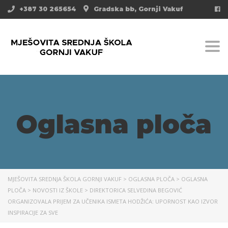
+387 30 265654
Gradska bb, Gornji Vakuf
Togg
Oglasna ploča
MJEŠOVITA SREDNJA ŠKOLA GORNJI VAKUF
>
OGLASNA PLOČA
>
OGLASNA
PLOČA
>
NOVOSTI IZ ŠKOLE
>
DIREKTORICA SELVEDINA BEGOVIĆ
ORGANIZOVALA PRIJEM ZA UČENIKA ISMETA HODŽIĆA: UPORNOST KAO IZVOR
INSPIRACIJE ZA SVE