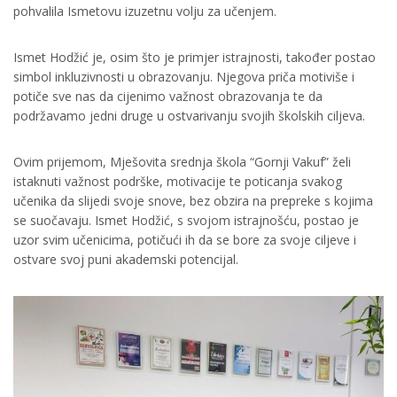
pohvalila Ismetovu izuzetnu volju za učenjem.
Ismet Hodžić je, osim što je primjer istrajnosti, također postao
simbol inkluzivnosti u obrazovanju. Njegova priča motiviše i
potiče sve nas da cijenimo važnost obrazovanja te da
podržavamo jedni druge u ostvarivanju svojih školskih ciljeva.
Ovim prijemom, Mješovita srednja škola “Gornji Vakuf” želi
istaknuti važnost podrške, motivacije te poticanja svakog
učenika da slijedi svoje snove, bez obzira na prepreke s kojima
se suočavaju. Ismet Hodžić, s svojom istrajnošću, postao je
uzor svim učenicima, potičući ih da se bore za svoje ciljeve i
ostvare svoj puni akademski potencijal.