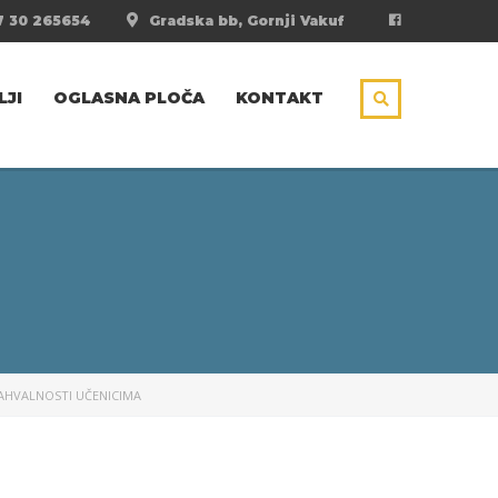
 30 265654
Gradska bb, Gornji Vakuf
LJI
OGLASNA PLOČA
KONTAKT
ZAHVALNOSTI UČENICIMA