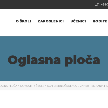
+387
O ŠKOLI
ZAPOSLENICI
UČENICI
RODITE
Oglasna ploča
LASNA PLOČA
>
NOVOSTI IZ ŠKOLE
>
DAN SREDNJOŠKOLACA U ZNAKU PRIZNANJA I 