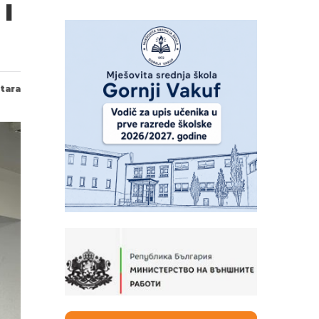
I
tara