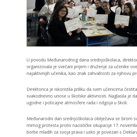
U povodu Međunarodnog dana srednjoškolaca, direktoric
organizovala je svečani prijem i druženje za učenike o
najaktivnijih učenika, kao znak zahvalnosti za njihovu 
Direktorica je iskoristila priliku da svim učenicima čestit
svakodnevno unose u školske aktivnosti. Naglasila je d
ugodne i poticajne atmosfere rada i odgoja u školi.
Međunarodni dan srednjoškolaca obilježava se širom svi
mirnog protesta protiv nacističke okupacije 17. novembr
borbe mladih za svoja prava i usko je povezan s Dekla