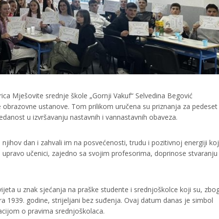
a Mješovite srednje škole „Gornji Vakuf“ Selvedina Begović
ve obrazovne ustanove. Tom prilikom uručena su priznanja za pedeset
predanost u izvršavanju nastavnih i vannastavnih obaveza.
a njihov dan i zahvali im na posvećenosti, trudu i pozitivnoj energiji ko
a upravo učenici, zajedno sa svojim profesorima, doprinose stvaranju
jeta u znak sjećanja na praške studente i srednjoškolce koji su, zbo
a 1939. godine, strijeljani bez suđenja. Ovaj datum danas je simbol
racijom o pravima srednjoškolaca.