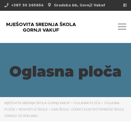
+387 30 265654
Gradska bb, Gornji Vakuf
Togg
Oglasna ploča
MJEŠOVITA SREDNJA ŠKOLA GORNJI VAKUF
>
OGLASNA PLOČA
>
OGLASNA
PLOČA
>
NOVOSTI IZ ŠKOLE
>
DAN ŠKOLE: UČENICI ELEKTROTEHNIČKE ŠKOLE
IZRADILI 3D REKLAMU