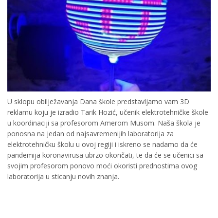
U sklopu obilježavanja Dana škole predstavljamo vam 3D
reklamu koju je izradio Tarik Hozić, učenik elektrotehničke škole
u koordinaciji sa profesorom Amerom Musom. Naša škola je
ponosna na jedan od najsavremenijih laboratorija za
elektrotehničku školu u ovoj regiji i iskreno se nadamo da će
pandemija koronavirusa ubrzo okončati, te da će se učenici sa
svojim profesorom ponovo moći okoristi prednostima ovog
laboratorija u sticanju novih znanja.