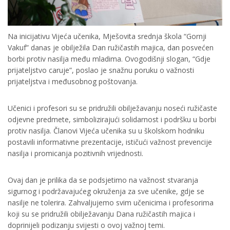
Na inicijativu Vijeća učenika, Mješovita srednja škola “Gornji
Vakuf” danas je obilježila Dan ružičastih majica, dan posvećen
borbi protiv nasilja među mladima. Ovogodišnji slogan, “Gdje
prijateljstvo caruje”, poslao je snažnu poruku o važnosti
prijateljstva i međusobnog poštovanja.
Učenici i profesori su se pridružili obilježavanju noseći ružičaste
odjevne predmete, simbolizirajući solidarnost i podršku u borbi
protiv nasilja. Članovi Vijeća učenika su u školskom hodniku
postavili informativne prezentacije, ističući važnost prevencije
nasilja i promicanja pozitivnih vrijednosti.
Ovaj dan je prilika da se podsjetimo na važnost stvaranja
sigurnog i podržavajućeg okruženja za sve učenike, gdje se
nasilje ne tolerira. Zahvaljujemo svim učenicima i profesorima
koji su se pridružili obilježavanju Dana ružičastih majica i
doprinijeli podizanju svijesti o ovoj važnoj temi.