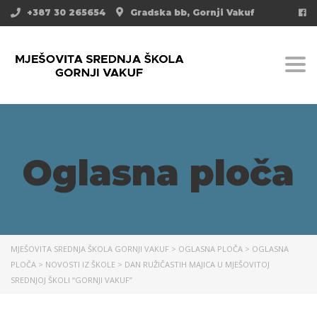
+387 30 265654
Gradska bb, Gornji Vakuf
Togg
Oglasna ploča
MJEŠOVITA SREDNJA ŠKOLA GORNJI VAKUF
>
OGLASNA PLOČA
>
OGLASNA
PLOČA
>
NOVOSTI IZ ŠKOLE
>
DAN RUŽIČASTIH MAJICA U MJEŠOVITOJ
SREDNJOJ ŠKOLI “GORNJI VAKUF”