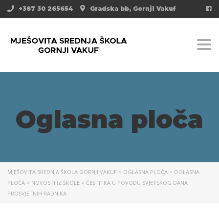
+387 30 265654
Gradska bb, Gornji Vakuf
Togg
Oglasna ploča
MJEŠOVITA SREDNJA ŠKOLA GORNJI VAKUF
>
OGLASNA PLOČA
>
OGLASNA
PLOČA
>
NOVOSTI IZ ŠKOLE
>
ČESTITKA U POVODU SVJETSKOG DANA
PROSVJETNIH RADNIKA