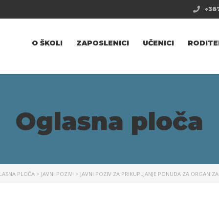
+387
O ŠKOLI
ZAPOSLENICI
UČENICI
RODITE
Oglasna ploča
LASNA PLOČA
>
JAVNI POZIVI
>
JAVNI POZIV ZA PRIKUPLJANJE PONUDA ZA ORGANIZA