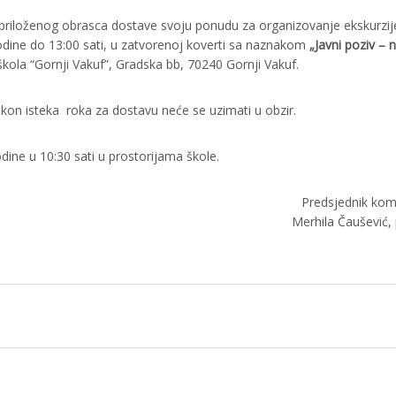
iloženog obrasca dostave svoju ponudu za organizovanje ekskurzij
godine do 13:00 sati, u zatvorenoj koverti sa naznakom
„Javni poziv – 
kola “Gornji Vakuf”, Gradska bb, 70240 Gornji Vakuf.
on isteka roka za dostavu neće se uzimati u obzir.
dine u 10:30 sati u prostorijama škole.
Predsjednik komi
Merhila Čaušević, 