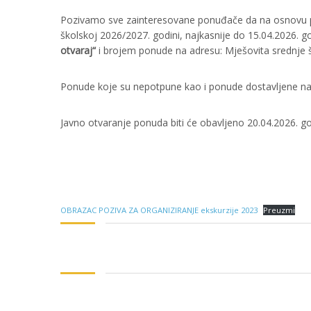
Pozivamo sve zainteresovane ponuđače da na osnovu pr
školskoj 2026/2027. godini, najkasnije do 15.04.2026. 
otvaraj“
i brojem ponude na adresu: Mješovita srednje š
Ponude koje su nepotpune kao i ponude dostavljene nak
Javno otvaranje ponuda biti će obavljeno 20.04.2026. go
OBRAZAC POZIVA ZA ORGANIZIRANJE ekskurzije 2023
Preuzmi