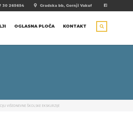
 30 265654
Gradska bb, Gornji Vakuf
LJI
OGLASNA PLOČA
KONTAKT
CIJU VIŠEDNEVNE ŠKOLSKE EKSKURZIJE