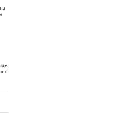
e u
ne
sije:
prof.