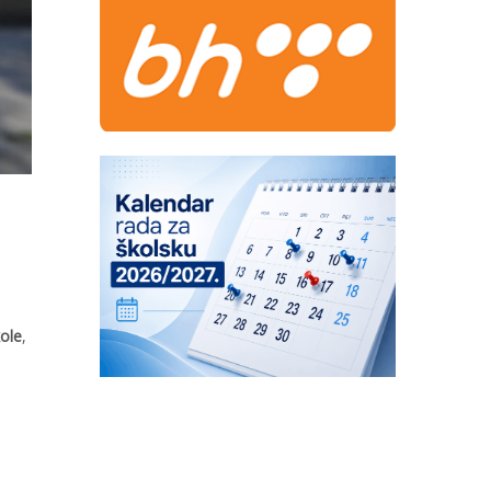
kole
,