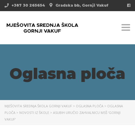
+387 30 265654
Gradska bb, Gornji Vakuf
Togg
Oglasna ploča
MJEŠOVITA SREDNJA ŠKOLA GORNJI VAKUF
>
OGLASNA PLOČA
>
OGLASNA
PLOČA
>
NOVOSTI IZ ŠKOLE
>
ASUBIH URUČIO ZAHVALNICU MSŠ ‘GORNJI
VAKUF’